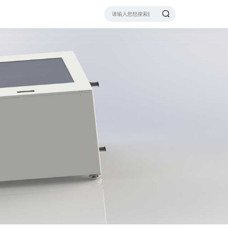
布式CDU
nifold
POD 预制化环网
速连接器
O型移动补液车
Y-PASS测试组件
相浸没TANK
H系列浸没液冷假负载
O型移动补液车
C型填充框
变浸没TANK
相分布式CDU-L2A