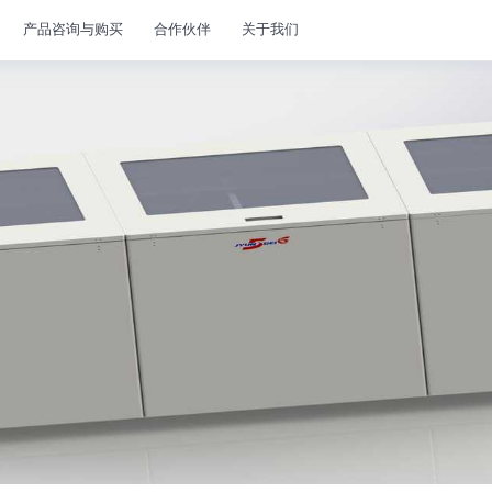
产品咨询与购买
合作伙伴
关于我们
数据中心二次侧液冷产品
>>
ATA单相冷板液冷
产品
集中式CDU
分
风液CDU
Ma
U产品
服务器 & Manifold 连接软管
W
Manifold & 二次侧环网 连接软管
快
产品
ZH系列冷板液冷假负载
A
AM型手持补液箱
B
度控制产品
ATH单相浸没液冷
模块产品
单相浸没CDU
单
单相浸没TANK PRO（集成CDU)
Z
却液
MX型全自动运维机械臂
H
HM型手持补液箱
T
ATN相变浸没液冷
相变浸没液冷CDU
相
Lock单相/相变转换模块
ATR两相冷板液冷
两相集中式CDU-L2L
两